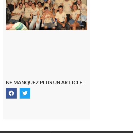
Pierre est
terminée,
les Vikings
sont
rentrés
chez eux
6 août 2026
NE MANQUEZ PLUS UN ARTICLE :