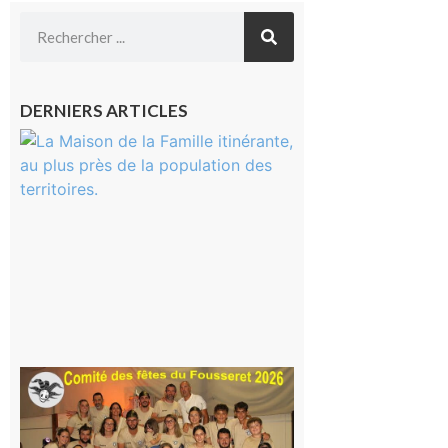
DERNIERS ARTICLES
Castelnau-
Magnoac :
La rentrée
scolaire ?
Même pas
peur, avec
la Maison
de la
Famille
itinérante
7 août 2026
Le
Fousseret :
la Fête de
la Saint-