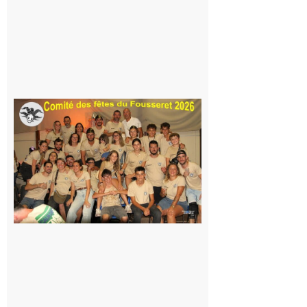
peur, avec
la Maison
de la
Famille
itinérante
7 août 2026
Le
Fousseret :
la Fête de
la Saint-
Pierre est
terminée,
les Vikings
sont
rentrés
chez eux
6 août 2026