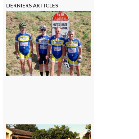
DERNIERS ARTICLES
Montréjeau
: Les sorties
du
Montréjeau
cyclo club
8 août 2026
Saint-
Araille :