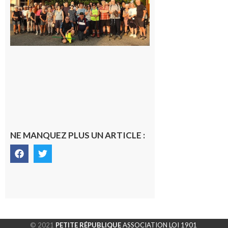
la
dernière
rando à
la
fraîche
de la
saison
était à
Cazac
8 août
2026
NE MANQUEZ PLUS UN ARTICLE :
© 2021
PETITE RÉPUBLIQUE
ASSOCIATION LOI 1901