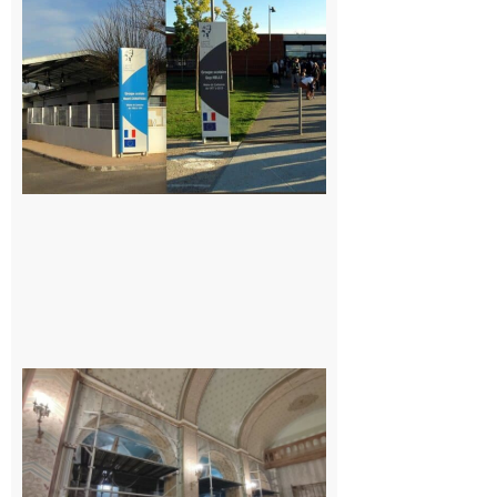
Cuisinier·ère
7 août 2026
Pas de
célébration
du 15 août
cette
année à
l’Aouach