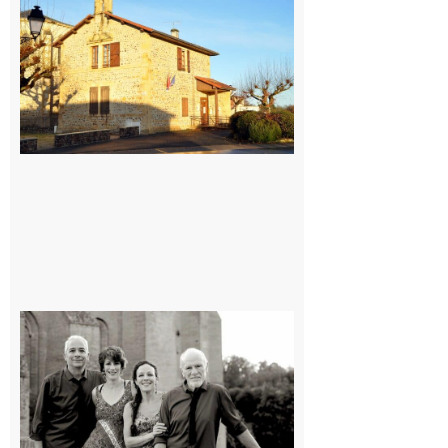
: La fête au
village !
7 août 2026
Rieux-
Volvestre
« Canaletto »
en concert !
7 août 2026