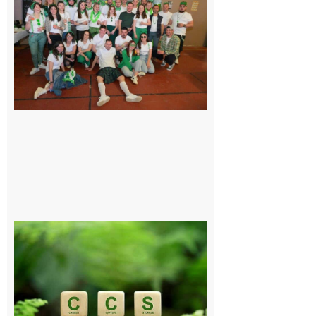
sur-Gesse :
Quatre jours
de fête avec
le Comité, un
programme
exceptionnel
6 août 2026
Comminges
et Piémont
Pyrénéen :
Consultation
publique sur
le projet de
stockage