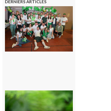
DERNIERS ARTICLES
Boulogne-
sur-Gesse :
Quatre jours
de fête avec
le Comité, un
programme
exceptionnel
6 août 2026
Comminges
et Piémont
Pyrénéen :
Consultation