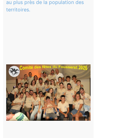
La rentrée
scolaire ?
Même pas
peur, avec
la Maison
de la
Famille
itinérante
7 août 2026
Le
Fousseret :
la Fête de
la Saint-
Pierre est
terminée,
les Vikings
sont
rentrés
chez eux
6 août 2026