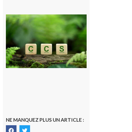
Comminges
et Piémont
Pyrénéen :
Consultation
publique sur
le projet de
stockage
souterrain
de CO2
5 août 2026
NE MANQUEZ PLUS UN ARTICLE :