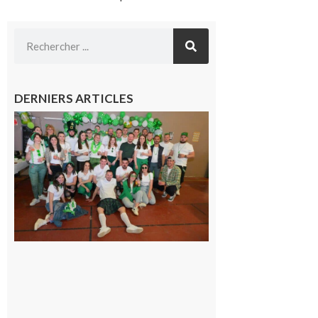
DERNIERS ARTICLES
Boulogne-
sur-Gesse :
Quatre jours
de fête avec
le Comité, un
programme
exceptionnel
6 août 2026