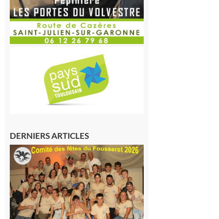
DERNIERS ARTICLES
Le
Fousseret :
la Fête de
la Saint-
Pierre est
terminée,
les Vikings
sont