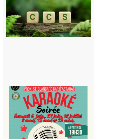
Consultation
publique sur
le projet de
stockage
souterrain
de CO2
5 août 2026
Saint-
Blancard
Cap
d’Astarac
: Soirée
karaoké
au Proxi,
à vous le
micro !