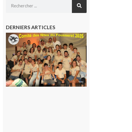
DERNIERS ARTICLES
Le
Fousseret :
la Fête de
la Saint-
Pierre est
terminée,
les Vikings
sont
rentrés
chez eux
6 août 2026