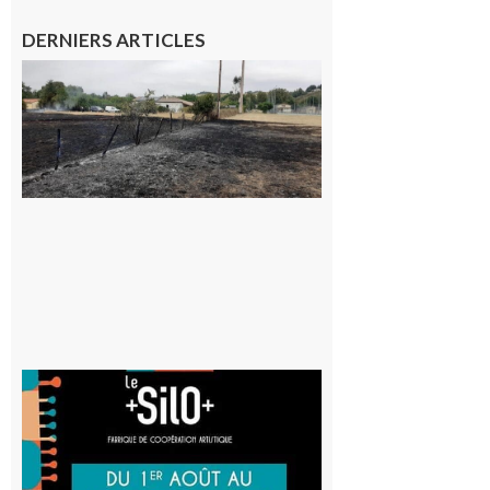
DERNIERS ARTICLES
Montesquieu-
Volvestre : la
commune
appelle à la
vigilance face
au risque
d’incendie
8 août 2026
Aurignac
: La
Cafetière
participe
au projet
Musiques