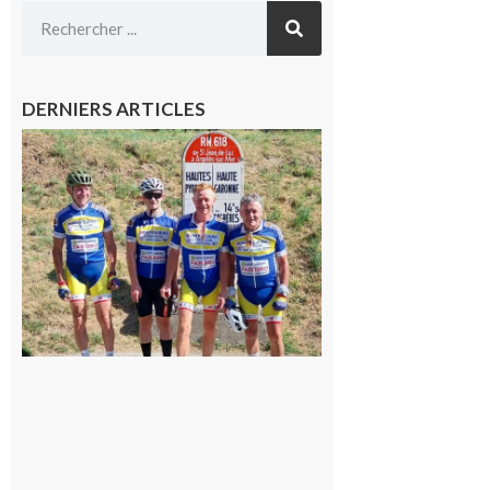
DERNIERS ARTICLES
Montréjeau
: Les sorties
du
Montréjeau
cyclo club
8 août 2026