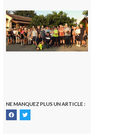
Saint-
Araille :
la
dernière
rando à
la
fraîche
de la
saison
était à
Cazac
8 août
2026
NE MANQUEZ PLUS UN ARTICLE :