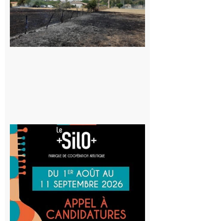
commune
appelle à la
vigilance face
au risque
d’incendie
8 août 2026
Aurignac
: La
Cafetière
participe
au projet
Musiques
actuelles
et Tiers-
lieux,
avec le