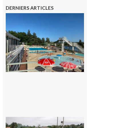
DERNIERS ARTICLES
Boulogne-
sur-Gesse :
Une
convention
entre la
Mairie et
le Collège
pour la
piscine
8 août 2026
Montesquieu-
Volvestre : la