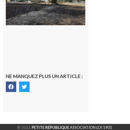
commune
appelle à la
vigilance face
au risque
d’incendie
8 août 2026
NE MANQUEZ PLUS UN ARTICLE :
© 2021
PETITE RÉPUBLIQUE
ASSOCIATION LOI 1901