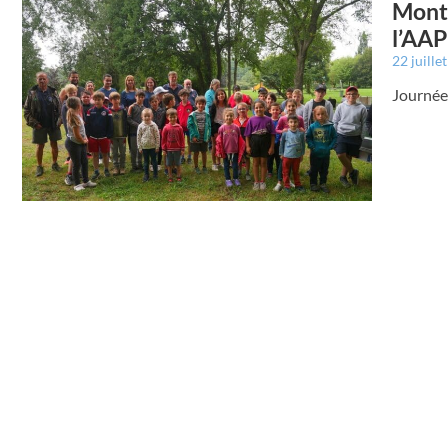
Montr
l’AA
22 juille
Journée