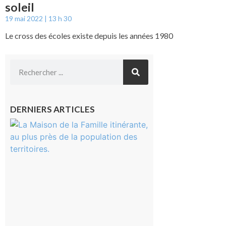
soleil
19 mai 2022
13 h 30
Le cross des écoles existe depuis les années 1980
DERNIERS ARTICLES
Castelnau-
Magnoac :
La rentrée
scolaire ?
Même pas
peur, avec
la Maison
de la
Famille
itinérante
7 août 2026