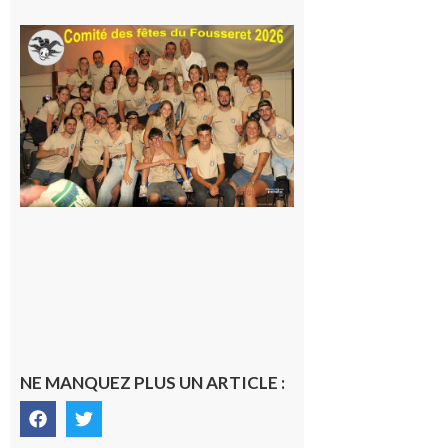
Le
Fousseret :
la Fête de
la Saint-
Pierre est
terminée,
les Vikings
sont
rentrés
chez eux
6 août 2026
NE MANQUEZ PLUS UN ARTICLE :