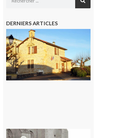
DERNIERS ARTICLES
Franquevielle
: La fête au
village !
7 août 2026
Rieux-
Volvestre