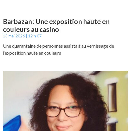
Barbazan : Une exposition haute en
couleurs au casino
13 mai 2026
12 h 07
Une quarantaine de personnes assistait au vernissage de
l’exposition haute en couleurs