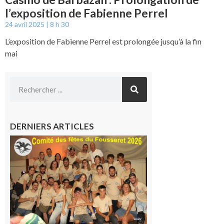
l’exposition de Fabienne Perrel
24 avril 2025
8 h 30
L’exposition de Fabienne Perrel est prolongée jusqu’à la fin
mai
DERNIERS ARTICLES
Le
Fousseret :
la Fête de
la Saint-
Pierre est
terminée,
les Vikings
sont
rentrés