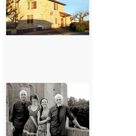
7 août 2026
Rieux-
Volvestre
« Canaletto »
en concert !
7 août 2026