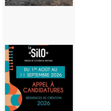
au risque
d’incendie
8 août 2026
Aurignac
: La
Cafetière
participe
au projet
Musiques
actuelles
et Tiers-
lieux,
avec le
SilO
8 août 2026