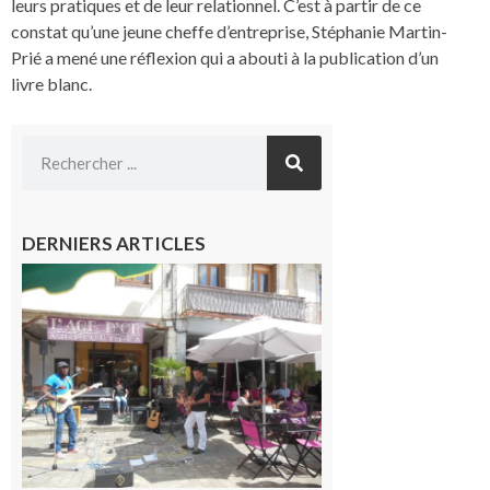
leurs pratiques et de leur relationnel. C’est à partir de ce
constat qu’une jeune cheffe d’entreprise, Stéphanie Martin-
Prié a mené une réflexion qui a abouti à la publication d’un
livre blanc.
DERNIERS ARTICLES
Saint-
Gaudens :
Les
prochains
rendez-
vous
musicaux
de l’été
7 août 2026