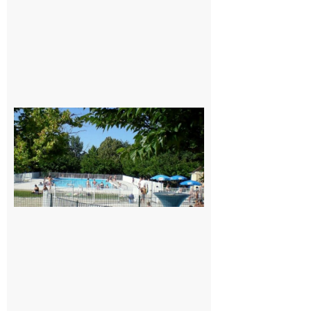
Une soirée
festive en
nocturne à
la piscine
municipale
de Rieux-
Volvestre.
7 août 2026