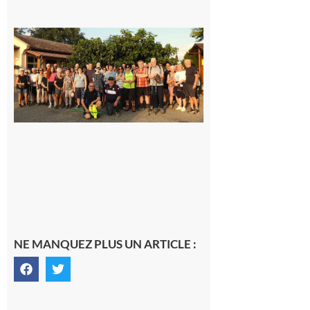
Saint-
Araille :
la
dernière
rando à
la
fraîche
de la
saison
était à
Cazac
8 août
2026
NE MANQUEZ PLUS UN ARTICLE :