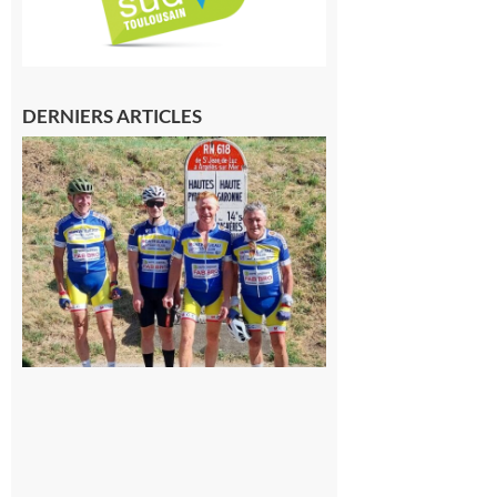
DERNIERS ARTICLES
Montréjeau
: Les sorties
du
Montréjeau
cyclo club
8 août 2026