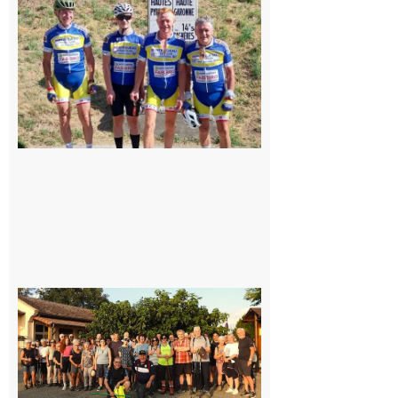
du
Montréjeau
cyclo club
8 août 2026
Saint-
Araille :
la
dernière
rando à
la
fraîche