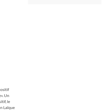
ositif
e». Un
if, le
on Laïque