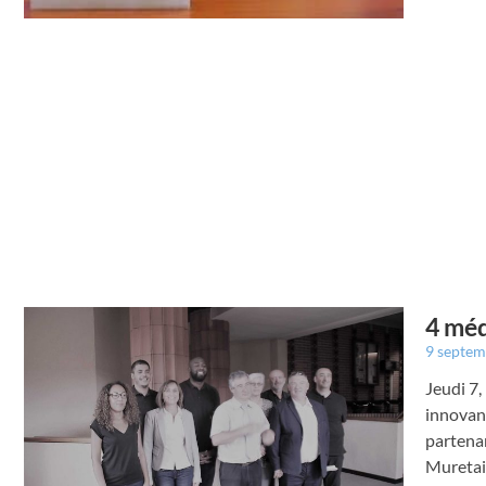
4 méd
9 septe
Jeudi 7,
innovant
partenar
Muretain