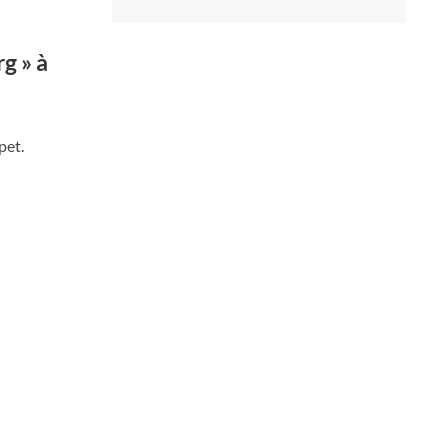
g » à
pet.