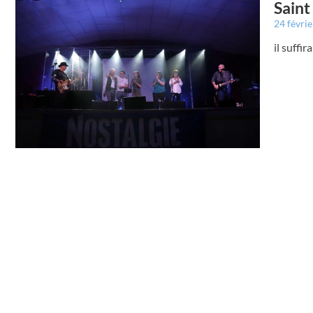
Saint
24 févri
il suffi