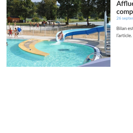
Afflu
compl
26 sept
Bilan es
l’article.