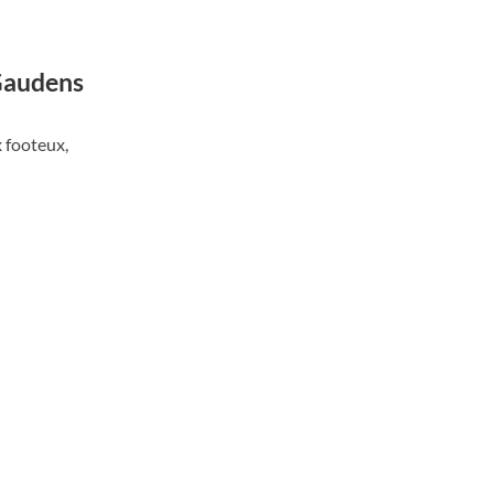
-Gaudens
 footeux,