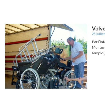
Volve
25 juille
Par l’i
Montesqu
l’emploi