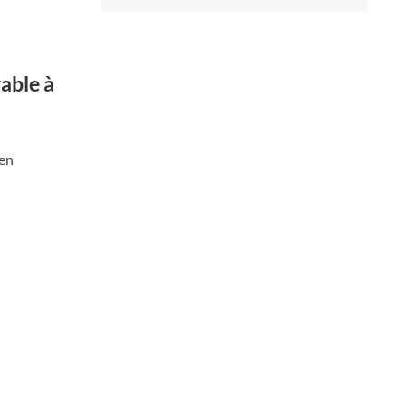
able à
 en