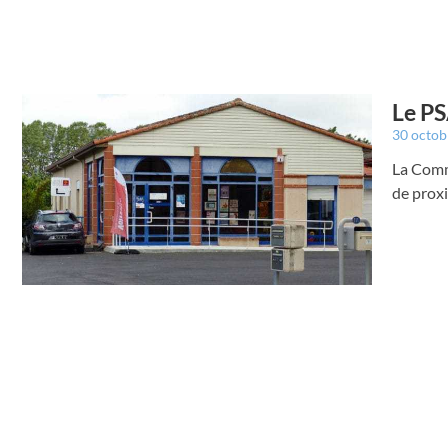
Le PS
30 octo
La Comm
de proxi