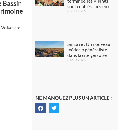
terminée, les Vikings
 Bassin
sont rentrés chez eux
trimoine
6 août 2026
 Volvestre
Simorre : Un nouveau
médecin généraliste
dans la cité gersoise
6 août 2026
NE MANQUEZ PLUS UN ARTICLE :