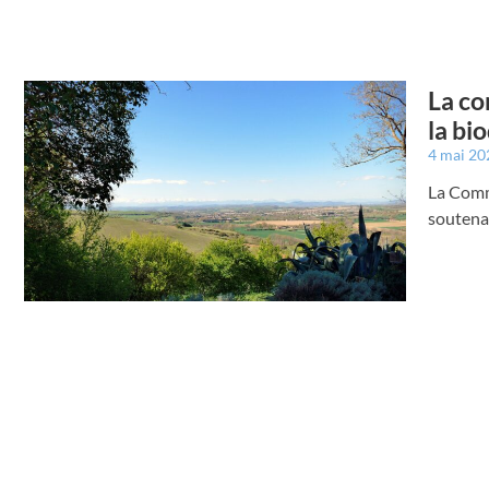
La co
la bio
4 mai 2
La Comm
soutenan