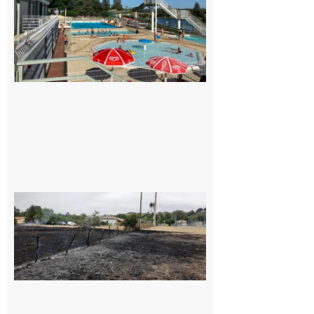
Mairie et
le Collège
pour la
piscine
8 août 2026
Montesquieu-
Volvestre : la
commune
appelle à la
vigilance face
au risque
d’incendie
8 août 2026