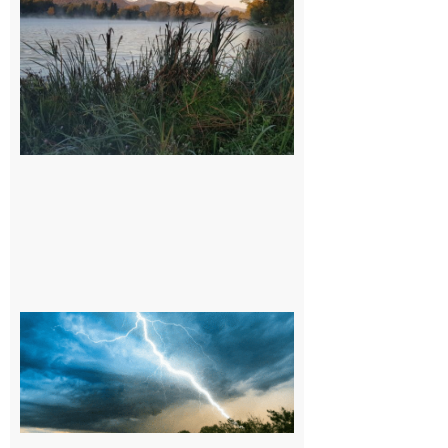
Barousse,
Neste,
Montréjeau
et ses
environs
9 août 2026
09/08/26 :
Vigilance
météorologique
orange pour
orages sur le
département de
la Haute-