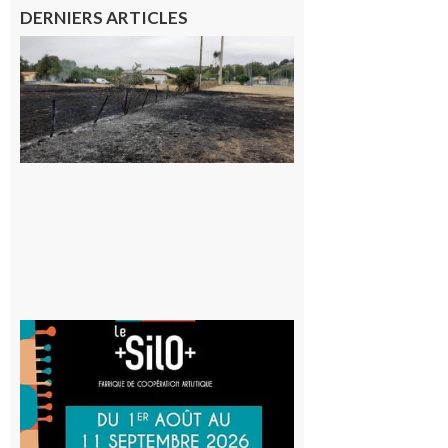
DERNIERS ARTICLES
Montesquieu-
Volvestre : la
commune
appelle à la
vigilance face
au risque
d’incendie
8 août 2026
Aurignac
: La
Cafetière
participe
au projet
Musiques
actuelles