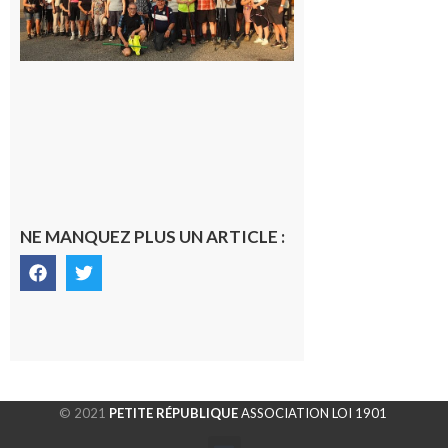
rando à
la
fraîche
de la
saison
était à
Cazac
8 août
2026
NE MANQUEZ PLUS UN ARTICLE :
© 2021
PETITE RÉPUBLIQUE
ASSOCIATION LOI 1901