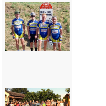
Montréjeau
: Les sorties
du
Montréjeau
cyclo club
8 août 2026
Saint-
Araille :
la
dernière