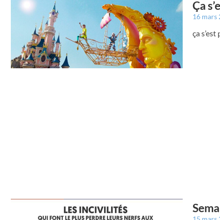
Ça s’
16 mars
ça s’est
Semai
15 mars