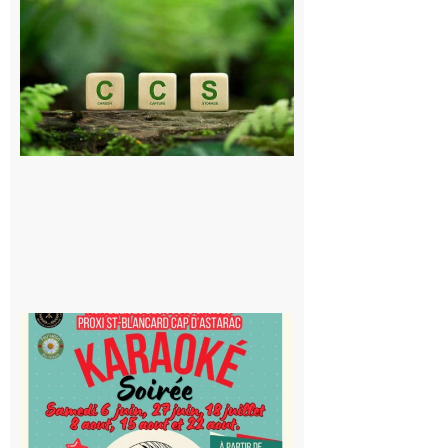
et Piémont
Pyrénéen :
Consultation
publique sur
le projet de
stockage
souterrain
de CO2
5 août 2026
Saint-
Blancard
Cap
d’Astarac
: Soirée
karaoké
au Proxi,