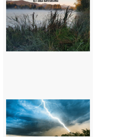
sorties en
Barousse,
Neste,
Montréjeau
et ses
environs
9 août 2026
09/08/26 :
Vigilance
météorologique
orange pour
orages sur le
département de