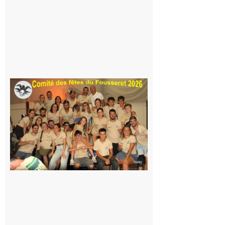
Même pas
peur, avec
la Maison
de la
Famille
itinérante
7 août 2026
Le
Fousseret :
la Fête de
la Saint-
Pierre est
terminée,
les Vikings
sont
rentrés
chez eux
6 août 2026