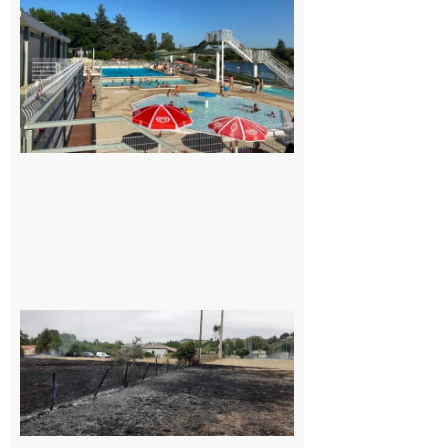
convention
entre la
Mairie et le
Collège
pour la
piscine
8 août 2026
Montesquieu-
Volvestre : la
commune
appelle à la
vigilance face
au risque
d’incendie