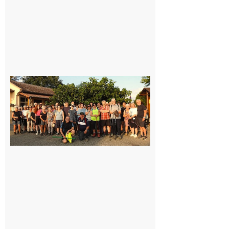
Saint-
Araille :
la
dernière
rando à
la
fraîche
de la
saison
était à
Cazac
8 août
2026