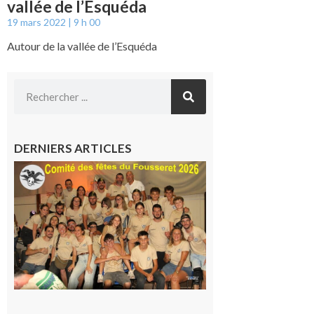
vallée de l’Esquéda
19 mars 2022
9 h 00
Autour de la vallée de l’Esquéda
DERNIERS ARTICLES
Le
Fousseret :
la Fête de
la Saint-
Pierre est
terminée,
les Vikings
sont
rentrés
chez eux
6 août 2026