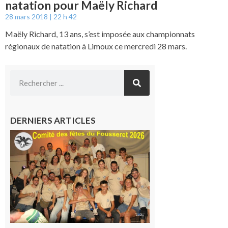
natation pour Maëly Richard
28 mars 2018
22 h 42
Maëly Richard, 13 ans, s’est imposée aux championnats
régionaux de natation à Limoux ce mercredi 28 mars.
DERNIERS ARTICLES
Le
Fousseret :
la Fête de
la Saint-
Pierre est
terminée,
les Vikings
sont
rentrés
chez eux