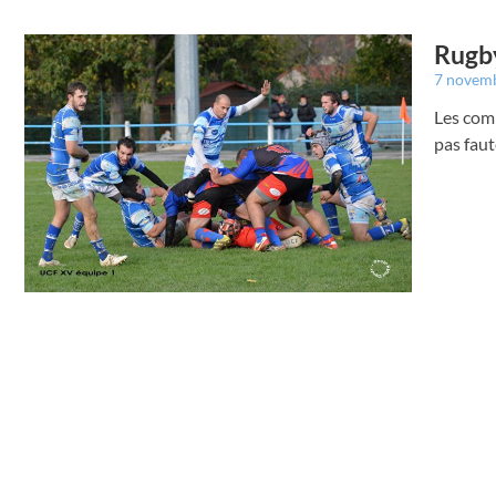
Rugby
7 novem
Les comm
pas faut