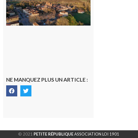
généraliste
dans la cité
gersoise
6 août 2026
NE MANQUEZ PLUS UN ARTICLE :
© 2021
PETITE RÉPUBLIQUE
ASSOCIATION LOI 1901