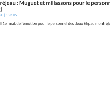
éjeau : Muguet et millassons pour le person
d
020
18 h 05
 1er mai, de l’émotion pour le personnel des deux Ehpad montréje