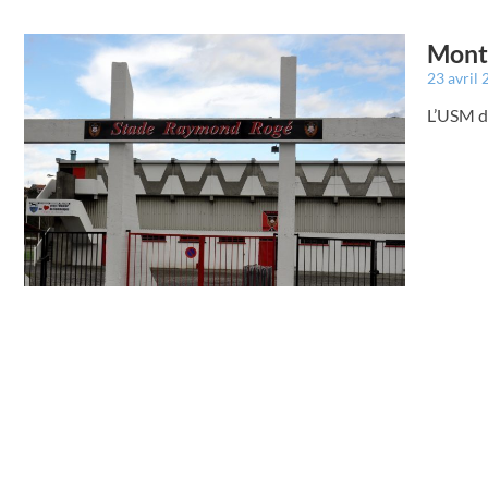
Montr
23 avril
L’USM de