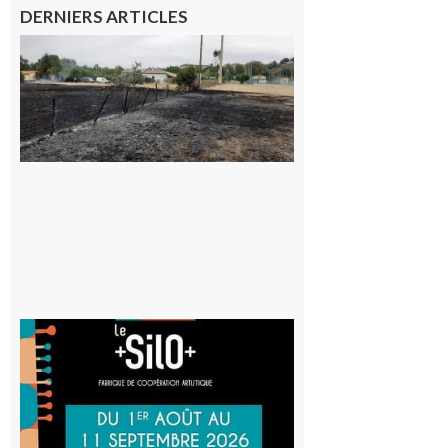
DERNIERS ARTICLES
Montesquieu-
Volvestre : la
commune
appelle à la
vigilance face
au risque
d’incendie
8 août 2026
Aurignac
: La
Cafetière
participe
au projet
Musiques
actuelles