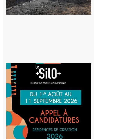
vigilance face
au risque
d’incendie
8 août 2026
Aurignac
: La
Cafetière
participe
au projet
Musiques
actuelles
et Tiers-
lieux,
avec le
SilO
8 août 2026