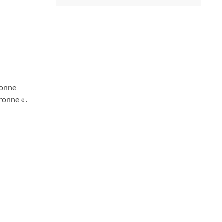
ronne
onne « .