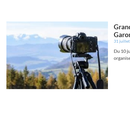
Grand
Garo
31 juille
Du 10 j
organis