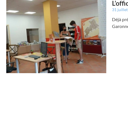
L’off
31 juille
Déjà pré
Garonne