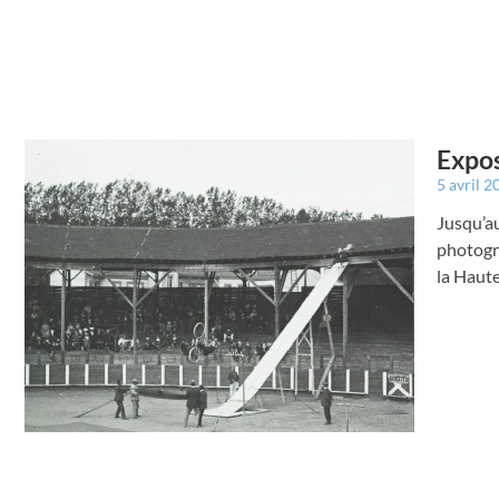
Expos
5 avril 
Jusqu’au
photogr
la Haut