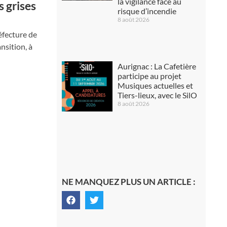
la vigilance face au
s grises
risque d’incendie
8 août 2026
éfecture de
nsition, à
Aurignac : La Cafetière
participe au projet
Musiques actuelles et
Tiers-lieux, avec le SilO
8 août 2026
NE MANQUEZ PLUS UN ARTICLE :