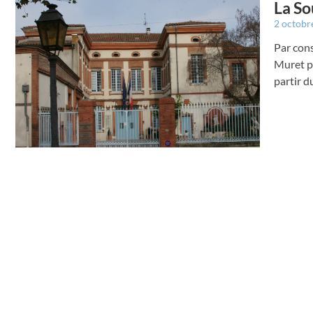
La So
2 octobr
Par cons
Muret po
partir 