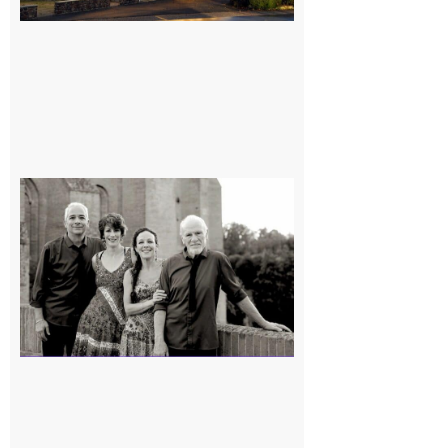
Rieux-
Volvestre
« Canaletto »
en concert !
7 août 2026